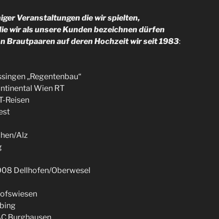
iger Veranstaltungen die wir spielten,
die wir als unsere Kunden bezeichnen dürfen
n Brautpaaren auf deren Hochzeit wir seit 1983
:
ssingen „Regentenbau“
ntinental Wien RT
T-Reisen
est
chen/Alz
g
08 Dellhofen/Oberwesel
hofswiesen
ubing
AC Burghausen