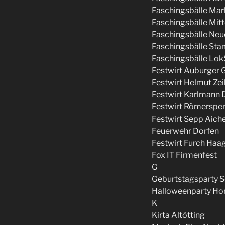
Faschingsbälle Mark
Faschingsbälle Mit
Faschingsbälle Neu
Faschingsbälle St
Faschingsbälle Lo
Festwirt Auburger 
Festwirt Helmut Zei
Festwirt Karlmann D
Festwirt Römersper
Festwirt Sepp Aich
Feuerwehr Dorfen
Festwirt Furch Haa
Fox IT Firmenfest
G
Geburtstagsparty S
Halloweenparty Ho
K
Kirta Altötting