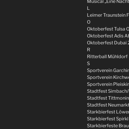
Musical „Eine Nach
L
Leimer Traunstein 
O
Oktoberfest Tulsa 
Oktoberfest Adis A
Oktoberfest Dubai 
R
Ritterball Mühldorf
S
Sportverein Garchi
Sportverein Kirchw
Sportverein Pleiski
Stadtfest Simbach/
Stadtfest Tittmoni
Stadtfest Neumarkt
Starkbierfest Löw
Starkbierfest Spirkl
Starkbierfeste Brau