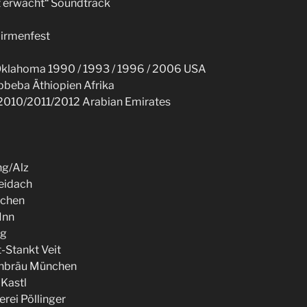
t erwacht“ Soundtrack
Firmenfest
Oklahoma 1990 / 1993 / 1996 / 2006 USA
bbeba Äthiopien Afrika
2010/2011/2012 Arabian Emirates
ng/Alz
eidach
rchen
Inn
ng
-Stankt Veit
enbräu München
 Kastl
erei Pöllinger