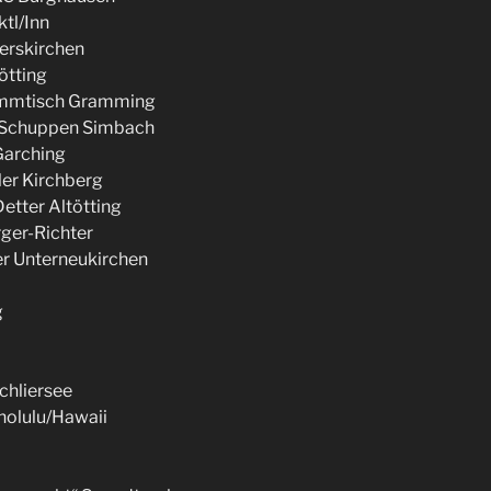
tl/Inn
terskirchen
ötting
ammtisch Gramming
kSchuppen Simbach
Garching
ler Kirchberg
etter Altötting
ger-Richter
er Unterneukirchen
g
chliersee
nolulu/Hawaii