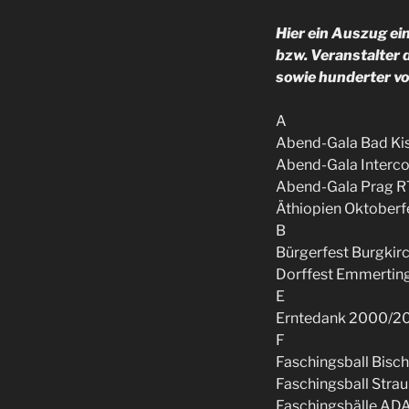
Hier ein Auszug ein
bzw. Veranstalter 
sowie hunderter vo
A
Abend-Gala Bad Ki
Abend-Gala Interco
Abend-Gala Prag R
Äthiopien Oktoberf
B
Bürgerfest Burgkir
Dorffest Emmertin
E
Erntedank 2000/20
F
Faschingsball Bisc
Faschingsball Stra
Faschingsbälle AD