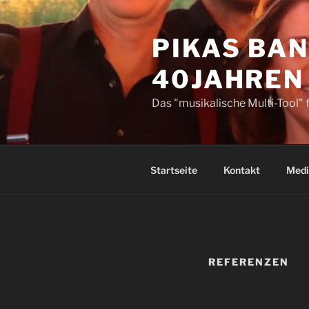
Zum
Inhalt
PIKAS BAN
springen
40JAHREN
Das "musikalische Multi-Tool" 
Startseite
Kontakt
Medi
REFERENZEN